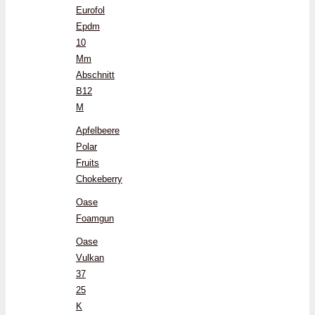
Eurofol
Epdm
10
Mm
Abschnitt
B12
M
Apfelbeere
Polar
Fruits
Chokeberry
Oase
Foamgun
Oase
Vulkan
37
25
K