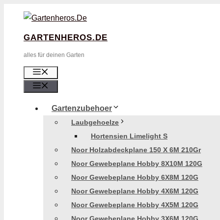
Zum
Inhalt
GARTENHEROS.DE
Springen
alles für deinen Garten
Menü
Menü
Gartenzubehoer
Laubgehoelze
Hortensien Limelight S
Noor Holzabdeckplane 150 X 6M 210Gr
Noor Gewebeplane Hobby 8X10M 120G
Noor Gewebeplane Hobby 6X8M 120G
Noor Gewebeplane Hobby 4X6M 120G
Noor Gewebeplane Hobby 4X5M 120G
Noor Gewebeplane Hobby 3X6M 120G