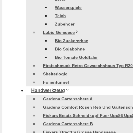
Wasserspiele
Teich
Zubehoer
Labio Gemuese
Bio Zuckererbse
Bio Sojabohne
Bio Tomate Goldtaler
Firstschmuck Retro Gewaechshaus Typ R20
Shelterlogic
Folientunnel
Handwerkzeug
Gardena Gartenschere A
Gardena Comfort Rosen Reb Und Gartensch
Fiskars Ersatz Schneidkopf Fuer Upx86 Upx
Gardena Gartenschere B
Fiskars Xtracttm Grosse Handsaege