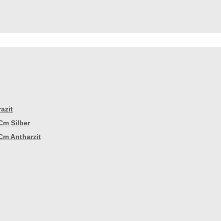
azit
Cm Silber
Cm Antharzit