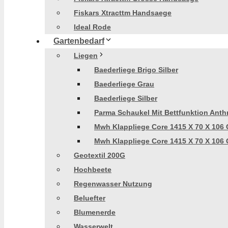
Fiskars Xtracttm Handsaege
Ideal Rode
Gartenbedarf
Liegen
Baederliege Brigo Silber
Baederliege Grau
Baederliege Silber
Parma Schaukel Mit Bettfunktion Anthr
Mwh Klappliege Core 1415 X 70 X 106 
Mwh Klappliege Core 1415 X 70 X 106 
Geotextil 200G
Hochbeete
Regenwasser Nutzung
Beluefter
Blumenerde
Wasserwelt