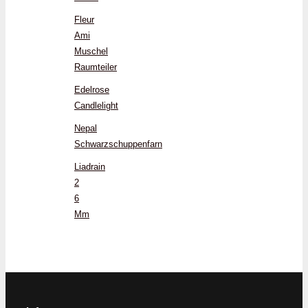
Fleur
Ami
Muschel
Raumteiler
Edelrose
Candlelight
Nepal
Schwarzschuppenfarn
Liadrain
2
6
Mm