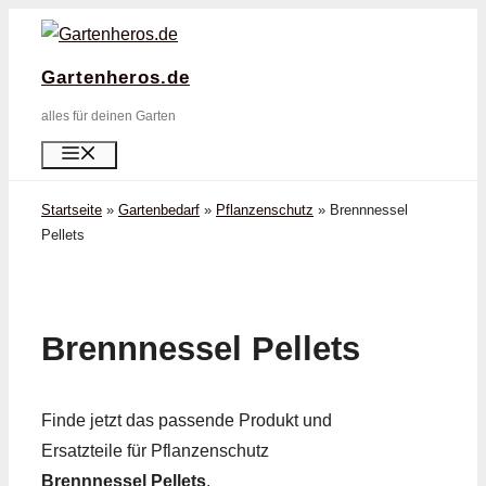
Zum
Inhalt
Gartenheros.de
springen
alles für deinen Garten
Menü
Startseite
»
Gartenbedarf
»
Pflanzenschutz
»
Brennnessel
Pellets
Brennnessel Pellets
Finde jetzt das passende Produkt und
Ersatzteile für Pflanzenschutz
Brennnessel Pellets
.