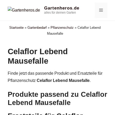
Zum
Gartenheros.de
Menü
Inhalt
alles für deinen Garten
springen
Startseite
»
Gartenbedarf
»
Pflanzenschutz
»
Celaflor Lebend
Mausefalle
Celaflor Lebend
Mausefalle
Finde jetzt das passende Produkt und Ersatzteile für
Pflanzenschutz
Celaflor Lebend Mausefalle
.
Produkte passend zu Celaflor
Lebend Mausefalle