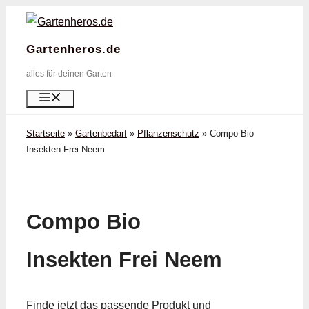
Zum
Inhalt
Gartenheros.de
springen
alles für deinen Garten
Menü
Startseite
»
Gartenbedarf
»
Pflanzenschutz
»
Compo Bio
Insekten Frei Neem
Compo Bio
Insekten Frei Neem
Finde jetzt das passende Produkt und