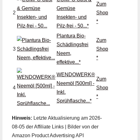
Zum
Gemüse
2
Shop
Insekten- und
*
Pilz-frei - 50...*
Plantura Bio-
Zum
Schädlingsfrei
3
Shop
Neem,
*
effektive...*
WENDOWERK®
Zum
Neemöl [500ml] -
4
Shop
Inkl.
*
Sprühflasche...*
Hinweis:
Letzte Aktualisierung am 2026-
08-05 der Affiliate Links | Bilder von der
Amazon Product Advertising API