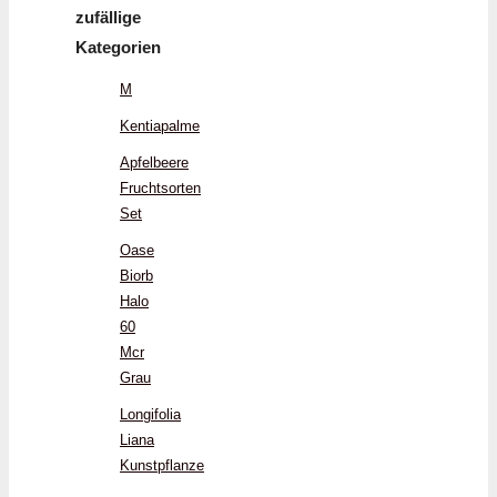
zufällige
Kategorien
M
Kentiapalme
Apfelbeere
Fruchtsorten
Set
Oase
Biorb
Halo
60
Mcr
Grau
Longifolia
Liana
Kunstpflanze