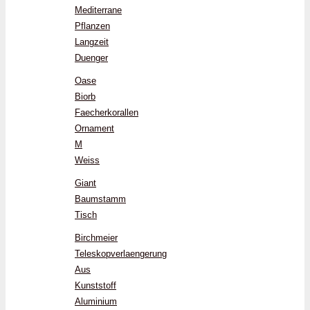
Mediterrane
Pflanzen
Langzeit
Duenger
Oase
Biorb
Faecherkorallen
Ornament
M
Weiss
Giant
Baumstamm
Tisch
Birchmeier
Teleskopverlaengerung
Aus
Kunststoff
Aluminium