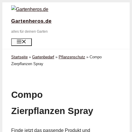
Zum
Inhalt
Gartenheros.de
springen
alles für deinen Garten
Menü
Startseite
»
Gartenbedarf
»
Pflanzenschutz
»
Compo
Zierpflanzen Spray
Compo
Zierpflanzen Spray
Finde jetzt das passende Produkt und