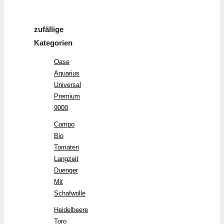
zufällige
Kategorien
Oase
Aquarius
Universal
Premium
9000
Compo
Bio
Tomaten
Langzeit
Duenger
Mit
Schafwolle
Heidelbeere
Toro