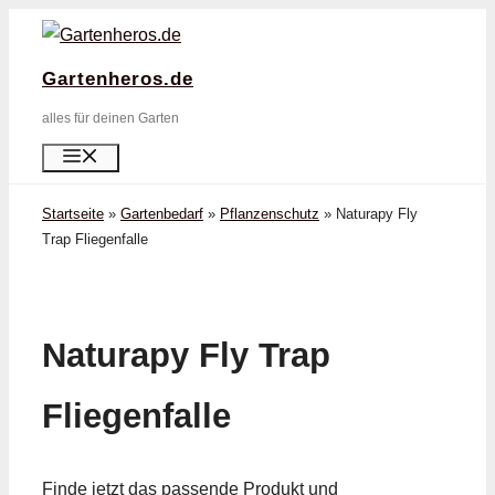
Zum
Inhalt
Gartenheros.de
springen
alles für deinen Garten
Menü
Startseite
»
Gartenbedarf
»
Pflanzenschutz
»
Naturapy Fly
Trap Fliegenfalle
Naturapy Fly Trap
Fliegenfalle
Finde jetzt das passende Produkt und