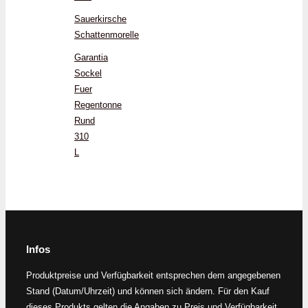
Sauerkirsche
Schattenmorelle
Garantia
Sockel
Fuer
Regentonne
Rund
310
L
Infos
Produktpreise und Verfügbarkeit entsprechen dem angegebenen
Stand (Datum/Uhrzeit) und können sich ändern. Für den Kauf
dieses Produkts gelten die Angaben zu Preis und Verfügbarkeit,