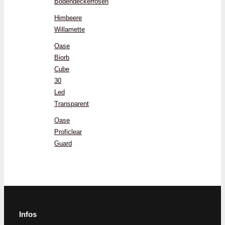
Bodendeckerrosen
Himbeere
Willamette
Oase
Biorb
Cube
30
Led
Transparent
Oase
Proficlear
Guard
Infos