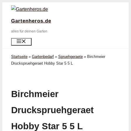
Zum
Inhalt
Gartenheros.de
springen
alles für deinen Garten
Menü
Startseite
»
Gartenbedarf
»
Spruehgeraete
»
Birchmeier
Druckspruehgeraet Hobby Star 5 5 L
Birchmeier
Druckspruehgeraet
Hobby Star 5 5 L