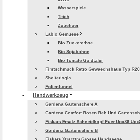
Wasserspiele
Teich
Zubehoer
Labio Gemuese
Bio Zuckererbse
Bio Sojabohne
Bio Tomate Goldtaler
Firstschmuck Retro Gewaechshaus Typ R20
Shelterlogic
Folientunnel
Handwerkzeug
Gardena Gartenschere A
Gardena Comfort Rosen Reb Und Gartensch
Fiskars Ersatz Schneidkopf Fuer Upx86 Upx
Gardena Gartenschere B
Fiskars Xtracttm Grosse Handsaege