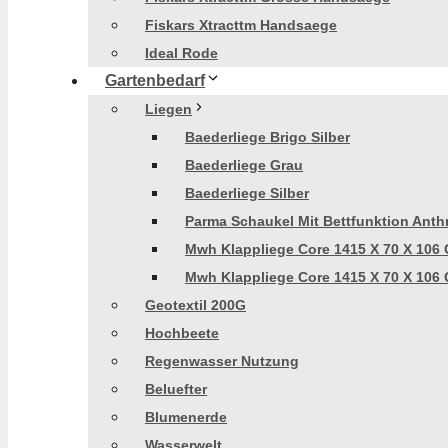
Fiskars Xtracttm Handsaege
Ideal Rode
Gartenbedarf
Liegen
Baederliege Brigo Silber
Baederliege Grau
Baederliege Silber
Parma Schaukel Mit Bettfunktion Anthr
Mwh Klappliege Core 1415 X 70 X 106 
Mwh Klappliege Core 1415 X 70 X 106 
Geotextil 200G
Hochbeete
Regenwasser Nutzung
Beluefter
Blumenerde
Wasserwelt