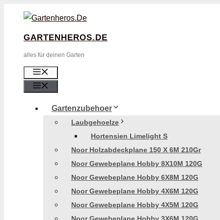
Zum
Inhalt
GARTENHEROS.DE
Springen
alles für deinen Garten
Menü
Menü
Gartenzubehoer
Laubgehoelze
Hortensien Limelight S
Noor Holzabdeckplane 150 X 6M 210Gr
Noor Gewebeplane Hobby 8X10M 120G
Noor Gewebeplane Hobby 6X8M 120G
Noor Gewebeplane Hobby 4X6M 120G
Noor Gewebeplane Hobby 4X5M 120G
Noor Gewebeplane Hobby 3X6M 120G