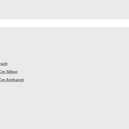
azit
Cm Silber
Cm Antharzit