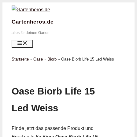
Zum
Inhalt
Gartenheros.de
springen
alles für deinen Garten
Menü
Startseite
»
Oase
»
Biorb
»
Oase Biorb Life 15 Led Weiss
Oase Biorb Life 15
Led Weiss
Finde jetzt das passende Produkt und
Ersatzteile für Biorb
Oase Biorb Life 15