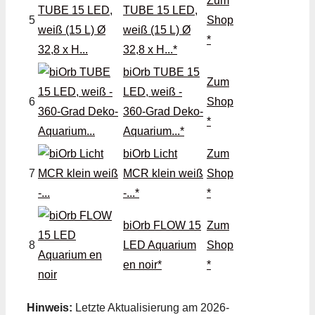
Zum
TUBE 15 LED,
5
Shop
weiß (15 L) Ø
*
32,8 x H...*
biOrb TUBE 15
Zum
LED, weiß -
6
Shop
360-Grad Deko-
*
Aquarium...*
biOrb Licht
Zum
7
MCR klein weiß
Shop
-...*
*
biOrb FLOW 15
Zum
8
LED Aquarium
Shop
en noir*
*
Hinweis:
Letzte Aktualisierung am 2026-