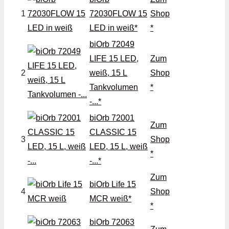
1
72030FLOW 15
Shop
LED in weiß*
*
biOrb 72049
LIFE 15 LED,
Zum
2
weiß, 15 L
Shop
Tankvolumen
*
-...*
biOrb 72001
Zum
CLASSIC 15
3
Shop
LED, 15 L, weiß
*
-...*
Zum
biOrb Life 15
4
Shop
MCR weiß*
*
biOrb 72063