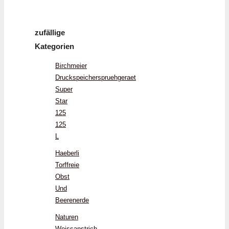
zufällige
Kategorien
Birchmeier
Druckspeicherspruehgeraet
Super
Star
125
125
L
Haeberli
Torffreie
Obst
Und
Beerenerde
Naturen
Weissanstrich