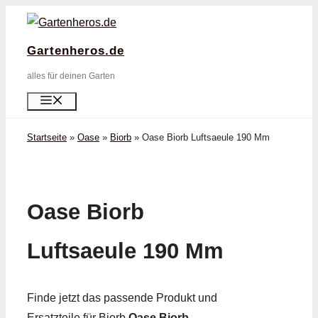
Zum
Inhalt
Gartenheros.de
springen
alles für deinen Garten
Menü
Startseite
»
Oase
»
Biorb
»
Oase Biorb Luftsaeule 190 Mm
Oase Biorb
Luftsaeule 190 Mm
Finde jetzt das passende Produkt und
Ersatzteile für Biorb
Oase Biorb