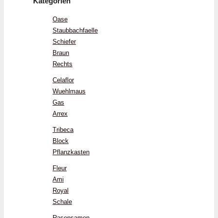
Kategorien
Oase
Staubbachfaelle
Schiefer
Braun
Rechts
Celaflor
Wuehlmaus
Gas
Arrex
Tribeca
Block
Pflanzkasten
Fleur
Ami
Royal
Schale
Rasensamen