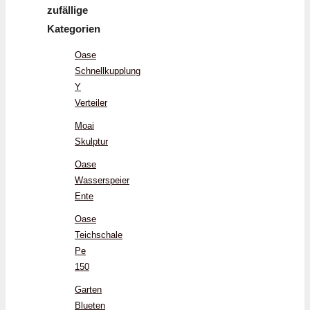
zufällige
Kategorien
Oase
Schnellkupplung
Y
Verteiler
Moai
Skulptur
Oase
Wasserspeier
Ente
Oase
Teichschale
Pe
150
Garten
Blueten