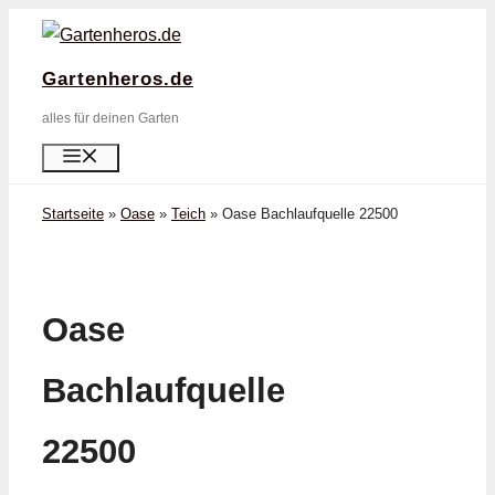
Zum
Inhalt
Gartenheros.de
springen
alles für deinen Garten
Menü
Startseite
»
Oase
»
Teich
»
Oase Bachlaufquelle 22500
Oase
Bachlaufquelle
22500