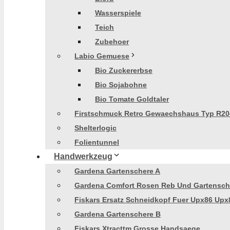
Wasserspiele
Teich
Zubehoer
Labio Gemuese
Bio Zuckererbse
Bio Sojabohne
Bio Tomate Goldtaler
Firstschmuck Retro Gewaechshaus Typ R20
Shelterlogic
Folientunnel
Handwerkzeug
Gardena Gartenschere A
Gardena Comfort Rosen Reb Und Gartensch
Fiskars Ersatz Schneidkopf Fuer Upx86 Upx
Gardena Gartenschere B
Fiskars Xtracttm Grosse Handsaege