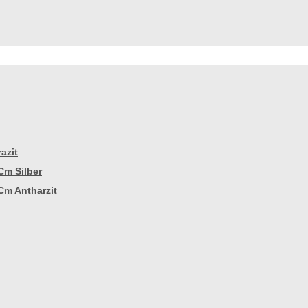
azit
Cm Silber
Cm Antharzit