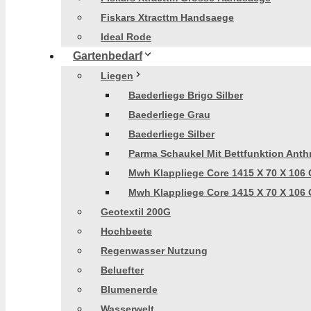
Fiskars Xtracttm Handsaege
Ideal Rode
Gartenbedarf
Liegen
Baederliege Brigo Silber
Baederliege Grau
Baederliege Silber
Parma Schaukel Mit Bettfunktion Anthr
Mwh Klappliege Core 1415 X 70 X 106 
Mwh Klappliege Core 1415 X 70 X 106 
Geotextil 200G
Hochbeete
Regenwasser Nutzung
Beluefter
Blumenerde
Wasserwelt