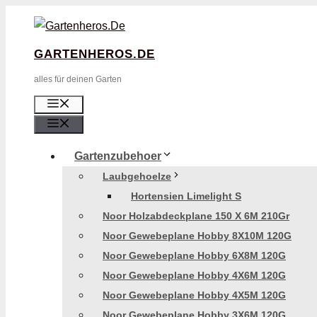
Zum
Inhalt
GARTENHEROS.DE
Springen
alles für deinen Garten
Menü
Menü
Gartenzubehoer
Laubgehoelze
Hortensien Limelight S
Noor Holzabdeckplane 150 X 6M 210Gr
Noor Gewebeplane Hobby 8X10M 120G
Noor Gewebeplane Hobby 6X8M 120G
Noor Gewebeplane Hobby 4X6M 120G
Noor Gewebeplane Hobby 4X5M 120G
Noor Gewebeplane Hobby 3X6M 120G