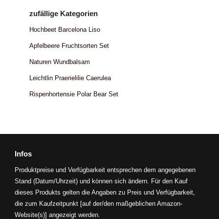
zufällige Kategorien
Hochbeet Barcelona Liso
Apfelbeere Fruchtsorten Set
Naturen Wundbalsam
Leichtlin Praerielilie Caerulea
Rispenhortensie Polar Bear Set
Infos
Produktpreise und Verfügbarkeit entsprechen dem angegebenen
Stand (Datum/Uhrzeit) und können sich ändern. Für den Kauf
dieses Produkts gelten die Angaben zu Preis und Verfügbarkeit,
die zum Kaufzeitpunkt [auf der/den maßgeblichen Amazon-
Website(s)] angezeigt werden.