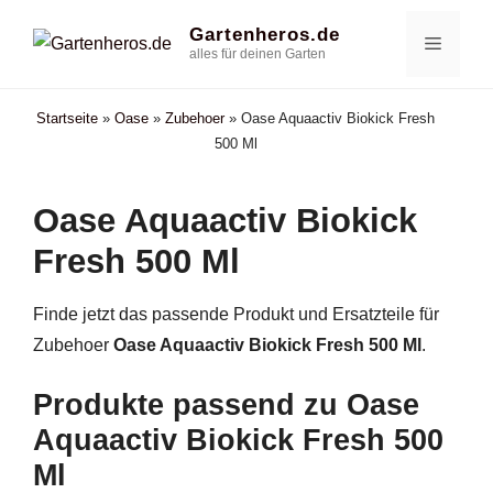
Zum
Gartenheros.de
Menü
Inhalt
alles für deinen Garten
springen
Startseite
»
Oase
»
Zubehoer
»
Oase Aquaactiv Biokick Fresh
500 Ml
Oase Aquaactiv Biokick
Fresh 500 Ml
Finde jetzt das passende Produkt und Ersatzteile für
Zubehoer
Oase Aquaactiv Biokick Fresh 500 Ml
.
Produkte passend zu Oase
Aquaactiv Biokick Fresh 500
Ml