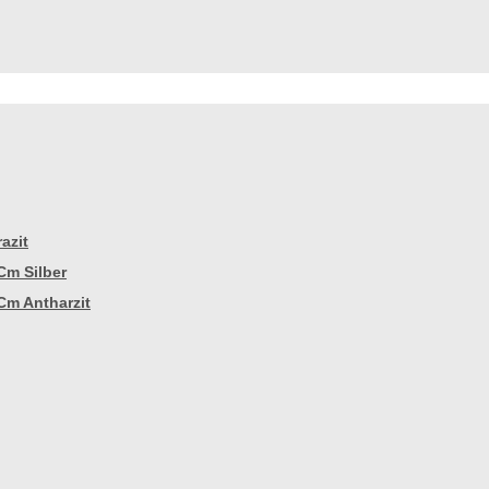
azit
Cm Silber
Cm Antharzit