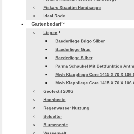
Fiskars Xtracttm Handsaege
Ideal Rode
Gartenbedarf
Liegen
Baederliege Brigo Silber
Baederliege Grau
Baederliege Silber
Parma Schaukel Mit Bettfunktion Anthr
Mwh Klappliege Core 1415 X 70 X 106 
Mwh Klappliege Core 1415 X 70 X 106 
Geotextil 200G
Hochbeete
Regenwasser Nutzung
Beluefter
Blumenerde
Wasserwelt