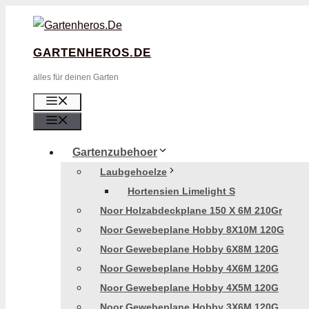
Zum
Inhalt
GARTENHEROS.DE
Springen
alles für deinen Garten
Menü
Menü
Gartenzubehoer
Laubgehoelze
Hortensien Limelight S
Noor Holzabdeckplane 150 X 6M 210Gr
Noor Gewebeplane Hobby 8X10M 120G
Noor Gewebeplane Hobby 6X8M 120G
Noor Gewebeplane Hobby 4X6M 120G
Noor Gewebeplane Hobby 4X5M 120G
Noor Gewebeplane Hobby 3X6M 120G