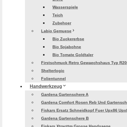
Wasserspiele
Teich
Zubehoer
Labio Gemuese
Bio Zuckererbse
Bio Sojabohne
Bio Tomate Goldtaler
Firstschmuck Retro Gewaechshaus Typ R20
Shelterlogic
Folientunnel
Handwerkzeug
Gardena Gartenschere A
Gardena Comfort Rosen Reb Und Gartensch
Fiskars Ersatz Schneidkopf Fuer Upx86 Upx
Gardena Gartenschere B
Fiskars Xtracttm Grosse Handsaege