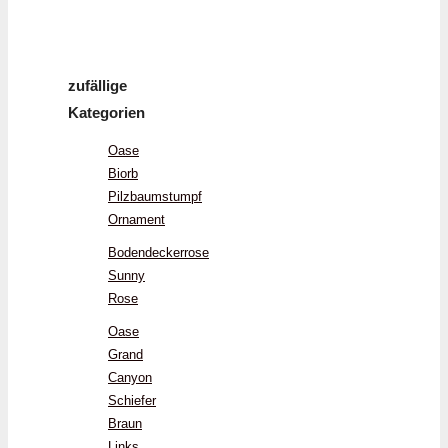
zufällige
Kategorien
Oase
Biorb
Pilzbaumstumpf
Ornament
Bodendeckerrose
Sunny
Rose
Oase
Grand
Canyon
Schiefer
Braun
Links