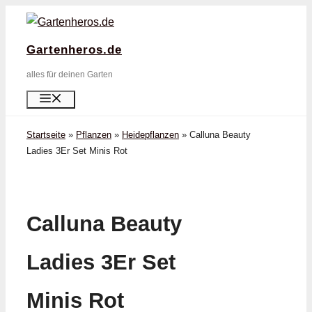
Zum
Inhalt
Gartenheros.de
springen
alles für deinen Garten
Menü
Startseite
»
Pflanzen
»
Heidepflanzen
»
Calluna Beauty
Ladies 3Er Set Minis Rot
Calluna Beauty
Ladies 3Er Set
Minis Rot