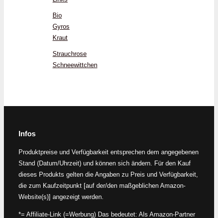
Bio
Gyros
Kraut
Strauchrose
Schneewittchen
Infos
Produktpreise und Verfügbarkeit entsprechen dem angegebenen
Stand (Datum/Uhrzeit) und können sich ändern. Für den Kauf
dieses Produkts gelten die Angaben zu Preis und Verfügbarkeit,
die zum Kaufzeitpunkt [auf der/den maßgeblichen Amazon-
Website(s)] angezeigt werden.
*= Affiliate-Link (=Werbung) Das bedeutet: Als Amazon-Partner