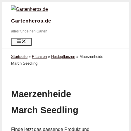
Zum
Inhalt
Gartenheros.de
springen
alles für deinen Garten
Menü
Startseite
»
Pflanzen
»
Heidepflanzen
»
Maerzenheide
March Seedling
Maerzenheide
March Seedling
Finde jetzt das passende Produkt und