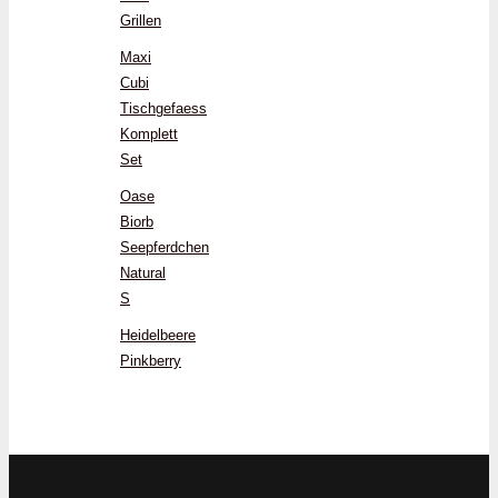
Grillen
Maxi
Cubi
Tischgefaess
Komplett
Set
Oase
Biorb
Seepferdchen
Natural
S
Heidelbeere
Pinkberry