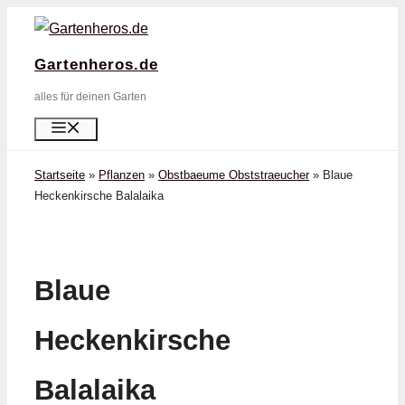
Zum
Inhalt
Gartenheros.de
springen
alles für deinen Garten
Menü
Startseite
»
Pflanzen
»
Obstbaeume Obststraeucher
»
Blaue
Heckenkirsche Balalaika
Blaue
Heckenkirsche
Balalaika