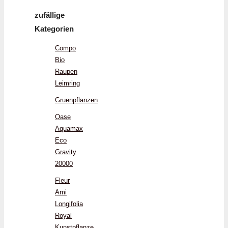
zufällige
Kategorien
Compo
Bio
Raupen
Leimring
Gruenpflanzen
Oase
Aquamax
Eco
Gravity
20000
Fleur
Ami
Longifolia
Royal
Kunstpflanze