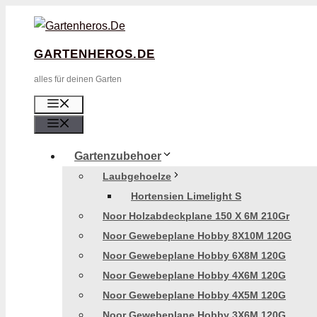
Zum
Inhalt
GARTENHEROS.DE
Springen
alles für deinen Garten
Menü
Menü
Gartenzubehoer
Laubgehoelze
Hortensien Limelight S
Noor Holzabdeckplane 150 X 6M 210Gr
Noor Gewebeplane Hobby 8X10M 120G
Noor Gewebeplane Hobby 6X8M 120G
Noor Gewebeplane Hobby 4X6M 120G
Noor Gewebeplane Hobby 4X5M 120G
Noor Gewebeplane Hobby 3X6M 120G