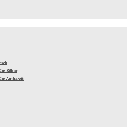
azit
Cm Silber
Cm Antharzit