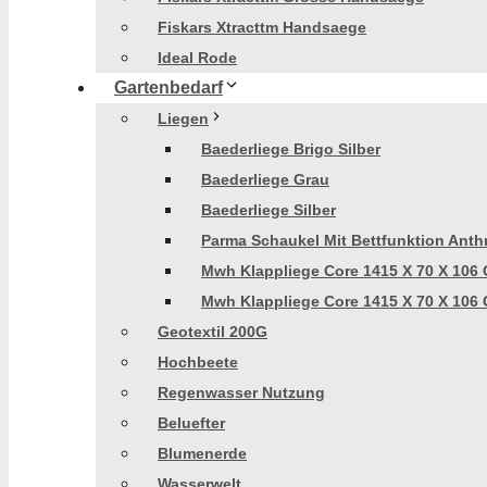
Fiskars Xtracttm Handsaege
Ideal Rode
Gartenbedarf
Liegen
Baederliege Brigo Silber
Baederliege Grau
Baederliege Silber
Parma Schaukel Mit Bettfunktion Anthr
Mwh Klappliege Core 1415 X 70 X 106 
Mwh Klappliege Core 1415 X 70 X 106 
Geotextil 200G
Hochbeete
Regenwasser Nutzung
Beluefter
Blumenerde
Wasserwelt