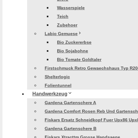
Wasserspiele
Teich
Zubehoer
Labio Gemuese
Bio Zuckererbse
Bio Sojabohne
Bio Tomate Goldtaler
Firstschmuck Retro Gewaechshaus Typ R20
Shelterlogic
Folientunnel
Handwerkzeug
Gardena Gartenschere A
Gardena Comfort Rosen Reb Und Gartensch
Fiskars Ersatz Schneidkopf Fuer Upx86 Upx
Gardena Gartenschere B
Fiskars Xtracttm Grosse Handsaege