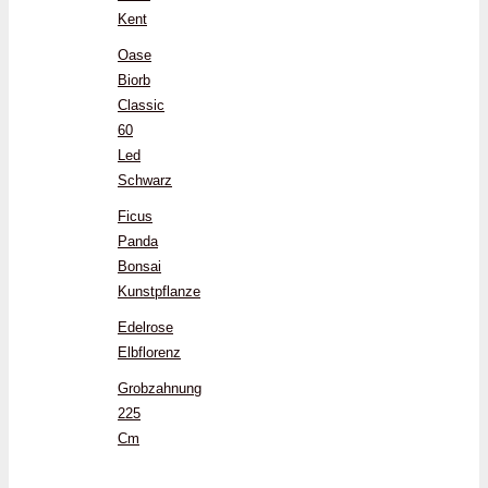
Kent
Oase
Biorb
Classic
60
Led
Schwarz
Ficus
Panda
Bonsai
Kunstpflanze
Edelrose
Elbflorenz
Grobzahnung
225
Cm