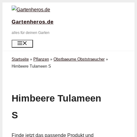
Zum
Inhalt
Gartenheros.de
springen
alles für deinen Garten
Menü
Startseite
»
Pflanzen
»
Obstbaeume Obststraeucher
»
Himbeere Tulameen S
Himbeere Tulameen
S
Finde jetzt das passende Produkt und