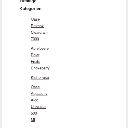
zufällige
Kategorien
Oase
Promax
Cleardrain
7000
Apfelbeere
Polar
Fruits
Chokeberry
Kletterrose
Oase
Aquaactiv
Algo
Universal
500
Ml