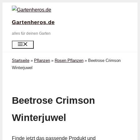
Zum
Inhalt
Gartenheros.de
springen
alles für deinen Garten
Menü
Startseite
»
Pflanzen
»
Rosen Pflanzen
»
Beetrose Crimson
Winterjuwel
Beetrose Crimson
Winterjuwel
Finde jetzt das passende Produkt und