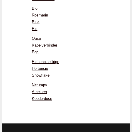
Bio
Rosmarin
Blue
Eis
Oase
Kabelverbinder
Egc
Eichenblaettrige
Hortensie
Snowflake
Naturapy
Ameisen
Koederdose