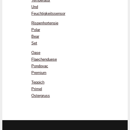
Temperatur
Und
Feuchtigkeitssensor
Rispenhortensie
Polar
Bear
Set
Oase
Flaechenduese
Pondovac
Premium
Teppich
Primel
Ostergruss