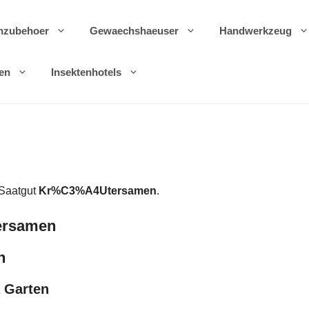
nzubehoer
Gewaechshaeuser
Handwerkzeug
en
Insektenhotels
 Saatgut
Kr%C3%A4Utersamen
.
ersamen
n
 Garten