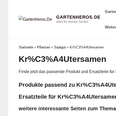
Zum
Inhalt
Garte
GARTENHEROS.DE
Springen
alles für deinen Garten
Wohn
Startseite
»
Pflanzen
»
Saatgut
»
Kr%C3%A4Utersamen
Kr%C3%A4Utersamen
Finde jetzt das passende Produkt und Ersatzteile für
Produkte passend zu Kr%C3%A4Ut
Ersatzteile für Kr%C3%A4Utersame
weitere interessante Seiten zum Thema