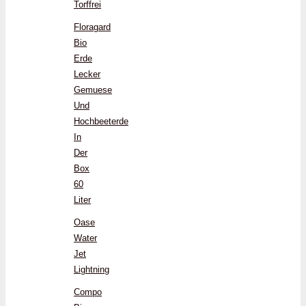
Torffrei
Floragard
Bio
Erde
Lecker
Gemuese
Und
Hochbeeterde
In
Der
Box
60
Liter
Oase
Water
Jet
Lightning
Compo