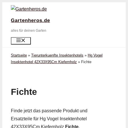
Zum
Inhalt
Gartenheros.de
springen
alles für deinen Garten
Menü
Startseite
»
Tierunterkuenfte Insektenhotels
»
Hg Vogel
Insektenhotel 42X33X95Cm Kiefernholz
»
Fichte
Fichte
Finde jetzt das passende Produkt und
Ersatzteile für Hg Vogel Insektenhotel
42X33X95Cm Kiefernholz
Fichte
.