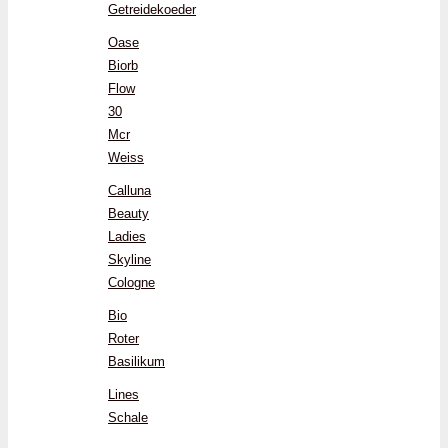
Getreidekoeder
Oase
Biorb
Flow
30
Mcr
Weiss
Calluna
Beauty
Ladies
Skyline
Cologne
Bio
Roter
Basilikum
Lines
Schale