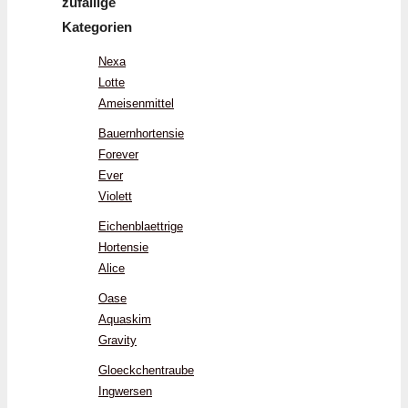
zufällige
Kategorien
Nexa
Lotte
Ameisenmittel
Bauernhortensie
Forever
Ever
Violett
Eichenblaettrige
Hortensie
Alice
Oase
Aquaskim
Gravity
Gloeckchentraube
Ingwersen