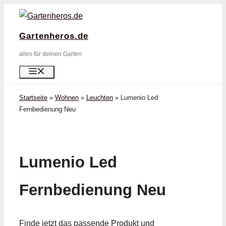
Zum
Inhalt
Gartenheros.de
springen
alles für deinen Garten
Menü
Startseite
»
Wohnen
»
Leuchten
»
Lumenio Led
Fernbedienung Neu
Lumenio Led
Fernbedienung Neu
Finde jetzt das passende Produkt und