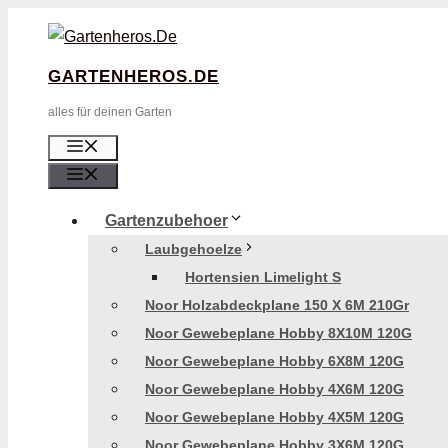
Zum
Inhalt
GARTENHEROS.DE
Springen
alles für deinen Garten
Menü
Menü
Gartenzubehoer
Laubgehoelze
Hortensien Limelight S
Noor Holzabdeckplane 150 X 6M 210Gr
Noor Gewebeplane Hobby 8X10M 120G
Noor Gewebeplane Hobby 6X8M 120G
Noor Gewebeplane Hobby 4X6M 120G
Noor Gewebeplane Hobby 4X5M 120G
Noor Gewebeplane Hobby 3X6M 120G