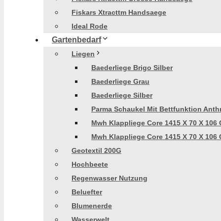
Fiskars Xtracttm Handsaege
Ideal Rode
Gartenbedarf
Liegen
Baederliege Brigo Silber
Baederliege Grau
Baederliege Silber
Parma Schaukel Mit Bettfunktion Anthr
Mwh Klappliege Core 1415 X 70 X 106 
Mwh Klappliege Core 1415 X 70 X 106 
Geotextil 200G
Hochbeete
Regenwasser Nutzung
Beluefter
Blumenerde
Wasserwelt