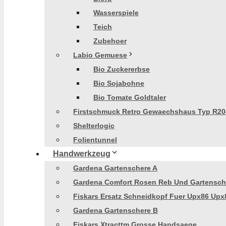
Wasserspiele
Teich
Zubehoer
Labio Gemuese
Bio Zuckererbse
Bio Sojabohne
Bio Tomate Goldtaler
Firstschmuck Retro Gewaechshaus Typ R20
Shelterlogic
Folientunnel
Handwerkzeug
Gardena Gartenschere A
Gardena Comfort Rosen Reb Und Gartensch
Fiskars Ersatz Schneidkopf Fuer Upx86 Upx
Gardena Gartenschere B
Fiskars Xtracttm Grosse Handsaege