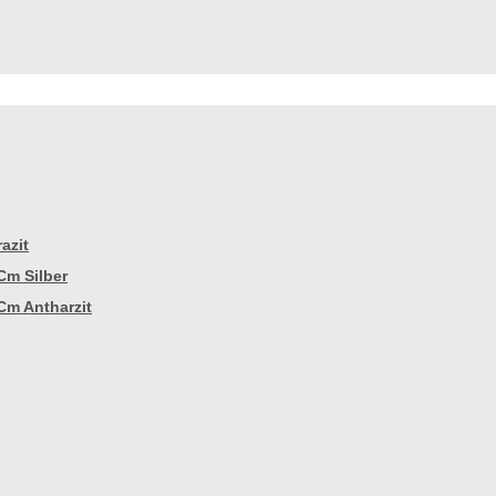
azit
Cm Silber
Cm Antharzit