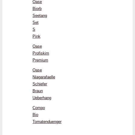
Oase
Biorb
Seetang
Set
S
Pink
Oase
Profiskim
Premium
Oase
Niagarafaelle
Schiefer
Braun
Ueberhang
Compo
Bio
Tomatenduenger