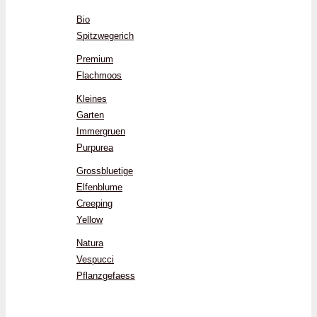
Bio
Spitzwegerich
Premium
Flachmoos
Kleines
Garten
Immergruen
Purpurea
Grossbluetige
Elfenblume
Creeping
Yellow
Natura
Vespucci
Pflanzgefaess