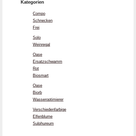
Kategorien
Compo
Schnecken
Frei
Solo
Weinregal
Oase
Ersatzschwamm
Rot
Biosmart
Oase
Biorb
Wasseroptimierer
Verschiedenfarbige
Elfenblume
Sulphureum