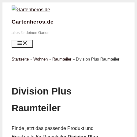
Zum
Inhalt
Gartenheros.de
springen
alles für deinen Garten
Menü
Startseite
»
Wohnen
»
Raumteiler
»
Division Plus Raumteiler
Division Plus
Raumteiler
Finde jetzt das passende Produkt und
Ersatzteile für Raumteiler
Division Plus