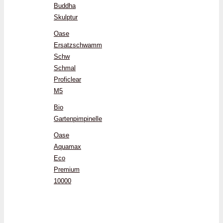
Buddha
Skulptur
Oase
Ersatzschwamm
Schw
Schmal
Proficlear
M5
Bio
Gartenpimpinelle
Oase
Aquamax
Eco
Premium
10000