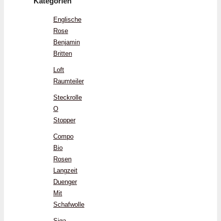
Kategorien
Englische
Rose
Benjamin
Britten
Loft
Raumteiler
Steckrolle
O
Stopper
Compo
Bio
Rosen
Langzeit
Duenger
Mit
Schafwolle
Siga