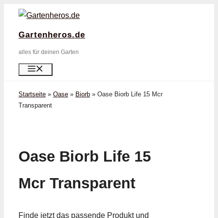
Zum
Inhalt
Gartenheros.de
springen
alles für deinen Garten
Menü
Startseite
»
Oase
»
Biorb
»
Oase Biorb Life 15 Mcr
Transparent
Oase Biorb Life 15
Mcr Transparent
Finde jetzt das passende Produkt und