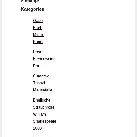
zufällige
Kategorien
Oase
Biorb
Mistel
Kugel
Rose
Bienenweide
Rot
Cumarax
Tunnel
Mausefalle
Englische
Strauchrose
William
Shakespeare
2000