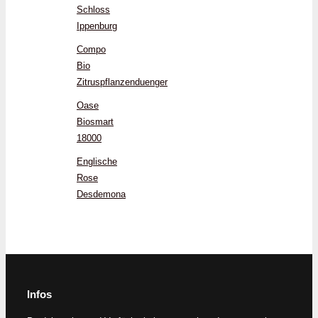
Schloss
Ippenburg
Compo
Bio
Zitruspflanzenduenger
Oase
Biosmart
18000
Englische
Rose
Desdemona
Infos