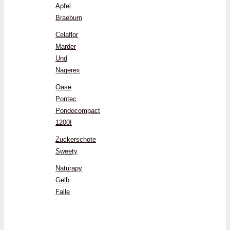
Apfel
Braeburn
Celaflor
Marder
Und
Nagerex
Oase
Pontec
Pondocompact
1200I
Zuckerschote
Sweety
Naturapy
Gelb
Falle