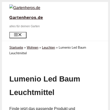
Zum
Inhalt
Gartenheros.de
springen
alles für deinen Garten
Menü
Startseite
»
Wohnen
»
Leuchten
»
Lumenio Led Baum
Leuchtmittel
Lumenio Led Baum
Leuchtmittel
Finde jetzt das passende Produkt und